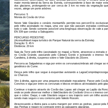
maior moreia lateral da Serra da Estrela, correspondente à fase de maior ext
dos glaciares, prolongando-se por cerca de 3 km no meio da vegetação que
vezes, atinge um porte arbóreo.
Percurso: 5
Moreia do Covão do Urso
Neste Vale Glaciário o cenário montanhês permite-nos percorrê-lo exclusiva
pelo trilho assinalado no mapa, uma vez que não passam estradas contínua
todo o vale. Sendo somente possível uma longínqua observação do vale a part
EN 339 que conduz a Sabugueiro.
PERCURSO PEDESTRE:
(Aconselhável mapa turístico do Parque Natural da serra da Estrela)
Duração: 5: 45 h
Distância: 20 km
Saia da Torre pelo trilho (assinalado no mapa) a Norte, atravesse a estrada e
no Covão Grande, passando pelo Cântaro Gordo e avistando o imenso Va
Candieira, à direita, suspenso sobre o Vale Glaciário do Zêzere.
Percorra as Salgadeiras e siga por entre os cervunaisezimbrais até chegar ao 
geodésico do Cume.
Desça pelo trilho que segue à esquerdae avistando a LagoaCompridaprossiga
os Charcos.
Vire à direita, agora por uma pequena estradade macadame. Passe pelo Covã
Conchos e siga por entre os cervunais e blocos erráticos ali instalados pelo glac
Continue o trajecto através do Covão das Lapas até chegar ao Lapão da Ronc
onde se pode observar melhor o ValeGlaciário do Covãodo Urso e o imenso cer
que o cobre. Daqui, o vale Glaciário segue o seu trajecto sem um trilho assin
sendo mais seguro o seu contorno pelo Valedo Rossim.
Atravessando a ribeira para a outra margem por entre as pedras, passe pela 
das Penhas e repare no contraste entre as paisagens glaciárias.