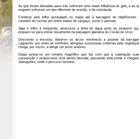
As que foram deixadas para trás sofreram uma maior influência do gelo, e as q
seguem sofreram um tipo diferente de erosão, o da crioclastia.
Continue pelo trilho assinalado no mapa até à barragem do ValeRossim, 
castelos de rochas por entre matos de sargaço, urzes e piornais.
Siga o trilho à esquerda, atravesse a linha de água junto ao pequeno aç
prepare-se para entrar novamente na paisagem glaciária do Covão do Urso.
Descendo a encosta, observe os arcos morénicos a jusante da barrag
Lagoacho, por entre as vertentes abruptas sucessivas cobertas pela vegetaçã
chega, por vezes, a atingir um porte arbóreo.
Daqui avista-se um cenário magnífico que faz com que a satisfação sup
cansanção e proporcione uma alenta descida, passando pela ponte e chegan
Sabugueiro, onde o percurso termina.