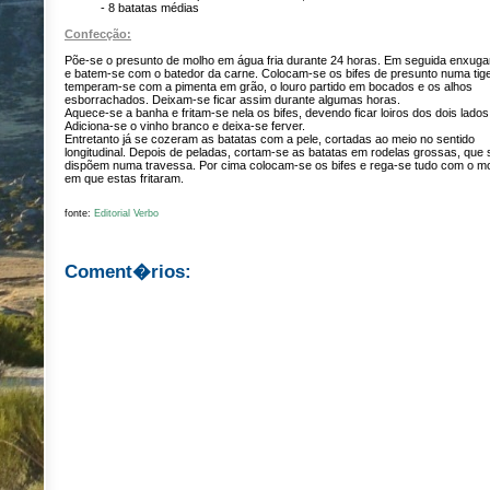
- 8 batatas médias
Confecção:
Põe-se o presunto de molho em água fria durante 24 horas. Em seguida enxug
e batem-se com o batedor da carne. Colocam-se os bifes de presunto numa tige
temperam-se com a pimenta em grão, o louro partido em bocados e os alhos
esborrachados. Deixam-se ficar assim durante algumas horas.
Aquece-se a banha e fritam-se nela os bifes, devendo ficar loiros dos dois lados
Adiciona-se o vinho branco e deixa-se ferver.
Entretanto já se cozeram as batatas com a pele, cortadas ao meio no sentido
longitudinal. Depois de peladas, cortam-se as batatas em rodelas grossas, que 
dispõem numa travessa. Por cima colocam-se os bifes e rega-se tudo com o m
em que estas fritaram.
fonte:
Editorial Verbo
Coment�rios: