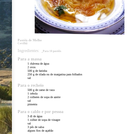
Pastéis de Molho
Covilhã
Ingredientes:
Para 10 pastéis
Para a massa
1 chávena de água
2 ovos
500 g de farinha
250 g de rilada ou de margarina para folhados
sal
Para o recheio
500 g de carne de vaca
1 cebola
2 colheres de sopa de azeite
sal
pimenta
Para o caldo e por pessoa
3 dl de água
1 colher de sopa de vinagre
sal
3 pés de salsa
alguns fios de açafrão