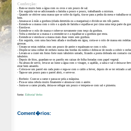
Confecção:
- Bate-se muito bem a água com os ovos e um pouco de sal.
- Em seguida vai-se adicionando a farinha a pouco e pouco, trabalhando a mistura.
- Quando se obtiver uma massa que se solte da tigela, tira-se para a pedra da mesa e trabalha-se 
bem.
- Amassa-se à mão a gordura (rilada derretida ou a margarina) e divide-se em três partes.
- Estende-se a massa com o rolo e a ajuda de farinha e espalha-se por cima uma terça parte da gor
- Enrola-se.
- Estende-se o rolo de massa e cobre-se novamente com terço da gordura.
- Volta a enrolar-se a massa e a estender-se e a espalhar-se a gordura que resta.
- Estende-se e enrola-se a massa mais duas vezes sem gordura.
- Em seguida, com uma faca bem afiada e molhada em água, corta-se o rolo de massa em rodelas
grossas.
- Untam-se estas rodelas com um pouco de azeite e espalmam-se com o rolo.
- Dispõe-se uma colher de recheio numa das bordas da rodela e dobra-se de modo a cobrir o reche
- Levam-se a cozer em forno forte num tabuleiro untado, ficando a ponta dobrada em contacto c
tabuleiro.
- Depois de frios, guardam-se os pastéis em caixas de folha forradas com papel vegetal.
- Na altura de servir, leva-se ao lume a água com o vinagre, o açafrão, a salsa e sal e deixa-se ferv
estar bem amarelo.
- Coloca-se um pastel em cada prato e rega-se com o caldo a ferver, depois de se ter retirado a sal
- Tapa-se um pouco para o pastel abrir, e serve-se.
- Recheio: Coze-se a carne e passa-se pela a máquina.
- Pica-se uma cebola muito finamente e aloura-se com o azeite.
- Junta-se a carne picada, deixa-se refogar um pouco e tempera-se com sal e pimenta.
fonte:
Editorial Verbo
Coment�rios: