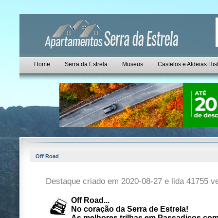
Home
Serra da Estrela
Museus
Castelos e Aldeias His
Off Road
Destaque criado em 2020-08-27 e lida 41755 v
Off Road...
No coração da Serra de Estrela!
As melhores trilhas em Passadicos.co