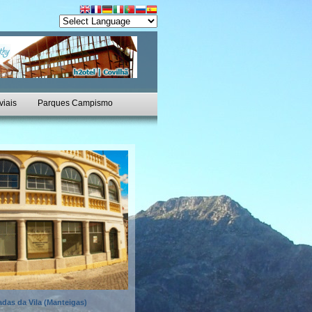
viais
Parques Campismo
adas da Vila (Manteigas)