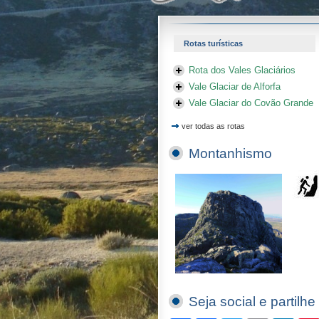
Rotas turísticas
Rota dos Vales Glaciários
Vale Glaciar de Alforfa
Vale Glaciar do Covão Grande
ver todas as rotas
Montanhismo
Seja social e partilhe