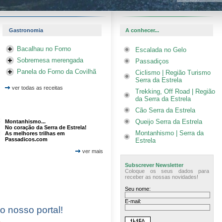
Gastronomia
A conhecer...
Bacalhau no Forno
Escalada no Gelo
Sobremesa merengada
Passadiços
Panela do Forno da Covilhã
Ciclismo | Região Turismo
Serra da Estrela
ver todas as receitas
Trekking, Off Road | Região
da Serra da Estrela
Cão Serra da Estrela
Queijo Serra da Estrela
Montanhismo...
No coração da Serra de Estrela!
Montanhismo | Serra da
As melhores trilhas em
Passadicos.com
Estrela
ver mais
Subscrever Newsletter
Coloque os seus dados para
receber as nossas novidades!
Seu nome:
E-mail:
 o nosso portal!